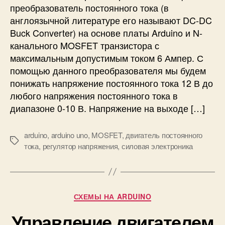
а
преобразователь постоянного тока (в
ю
англоязычной литературе его называют DC-DC
щ
Buck Converter) на основе платы Arduino и N-
и
канального MOSFET транзистора с
й
максимальным допустимым током 6 Ампер. С
п
помощью данного преобразователя мы будем
р
понижать напряжение постоянного тока 12 В до
е
любого напряжения постоянного тока в
о
б
диапазоне 0-10 В. Напряжение на выходе […]
р
а
arduino
,
arduino uno
,
MOSFET
,
двигатель постоянного
з
М
тока
,
регулятор напряжения
,
силовая электроника
о
е
в
т
а
к
т
и
Р
е
СХЕМЫ НА ARDUINO
у
л
Управление двигателем
б
ь