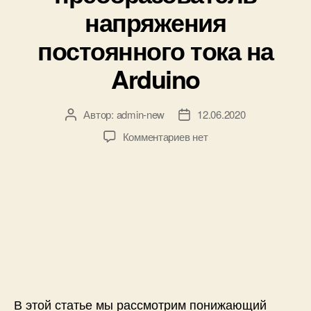
к
напряжения
и
постоянного тока на
Arduino
Автор:
admin-new
12.06.2020
А
Д
в
а
к
Комментариев
нет
т
т
з
о
а
а
р
з
п
з
а
и
а
п
с
п
и
и
и
с
П
с
и
о
и
н
и
В этой статье мы рассмотрим понижающий
ж