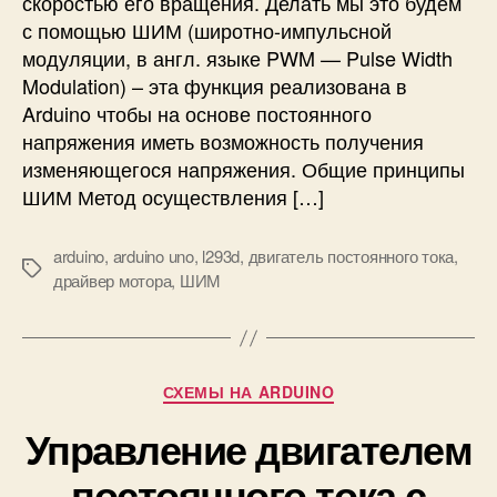
скоростью его вращения. Делать мы это будем
т
н
с помощью ШИМ (широтно-импульсной
о
и
модуляции, в англ. языке PWM — Pulse Width
к
е
Modulation) – эта функция реализована в
а
д
Arduino чтобы на основе постоянного
н
в
напряжения иметь возможность получения
а
и
A
изменяющегося напряжения. Общие принципы
г
r
а
ШИМ Метод осуществления […]
d
т
u
е
arduino
,
arduino uno
,
l293d
,
двигатель постоянного тока
,
i
л
М
драйвер мотора
,
ШИМ
n
е
е
o
м
т
п
к
о
и
Р
с
СХЕМЫ НА ARDUINO
у
т
Управление двигателем
б
о
р
я
постоянного тока с
и
н