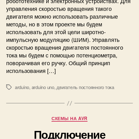
робототехнике и электронных устройствах. Для
o
н
управления скоростью вращения такого
и
и
двигателя можно использовать различные
и
е
методы, но в этом проекте мы будем
н
с
использовать для этой цели широтно-
ф
к
импульсную модуляцию (ШИМ). Управлять
р
о
а
скоростью вращения двигателя постоянного
р
к
о
тока мы будем с помощью потенциометра,
р
с
поворачивая его ручку. Общий принцип
а
т
использования […]
с
ь
н
ю
arduino
,
arduino uno
,
двигатель постоянного тока
о
М
в
г
е
р
о
т
а
д
к
щ
а
и
е
Р
СХЕМЫ НА AVR
т
н
у
ч
и
Подключение
б
и
я
р