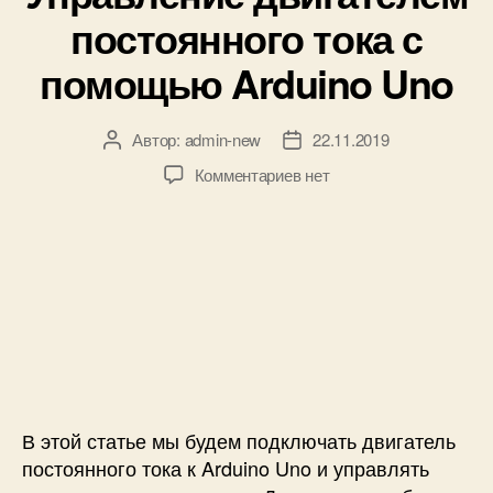
р
н
постоянного тока с
и
а
к
п
помощью Arduino Uno
и
р
я
ж
Автор:
admin-new
22.11.2019
А
Д
е
в
а
н
к
Комментариев
нет
т
т
и
з
о
а
я
а
р
з
п
п
з
а
о
и
а
п
с
с
п
и
т
и
и
с
о
У
с
и
я
п
и
н
р
н
а
В этой статье мы будем подключать двигатель
о
в
г
л
постоянного тока к Arduino Uno и управлять
о
е