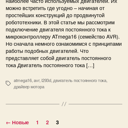
наиболее часто используемых двигателей. Их
т
ю
о
можно встретить где угодно – начиная от
ч
к
простейших конструкций до продвинутой
е
а
робототехники. В этой статье мы рассмотрим
н
с
подключение двигателя постоянного тока к
и
п
е
микроконтроллеру ATmega16 (семейство AVR).
о
д
Но сначала немного ознакомимся с принципами
м
в
работы подобных двигателей. Что
о
и
представляет собой двигатель постоянного
щ
г
ь
тока Двигатель постоянного тока […]
а
ю
т
A
е
atmega16
,
avr
,
l293d
,
двигатель постоянного тока
,
r
М
л
драйвер мотора
d
е
я
u
т
п
i
к
о
n
и
с
o
П
т
←
Новые
1
2
3
о