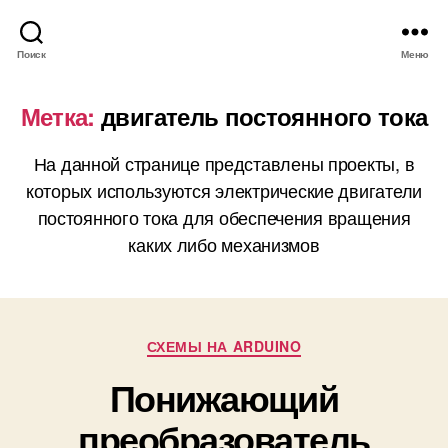
Поиск
Меню
Метка:
двигатель постоянного тока
На данной странице представлены проекты, в
которых используются электрические двигатели
постоянного тока для обеспечения вращения
каких либо механизмов
Р
СХЕМЫ НА ARDUINO
у
Понижающий
б
р
преобразователь
и