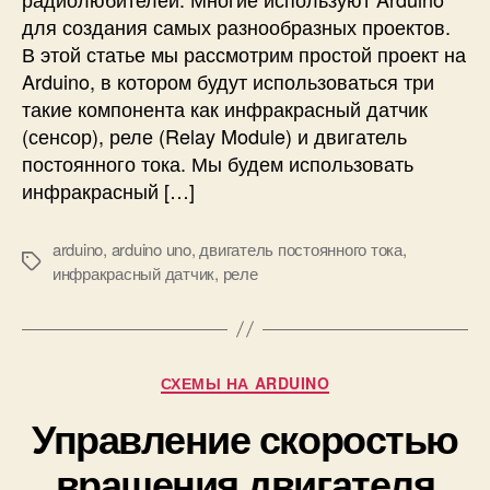
i
и
для создания самых разнообразных проектов.
n
е
o
В этой статье мы рассмотрим простой проект на
д
U
Arduino, в котором будут использоваться три
в
n
такие компонента как инфракрасный датчик
и
o
(сенсор), реле (Relay Module) и двигатель
г
а
постоянного тока. Мы будем использовать
т
инфракрасный […]
е
л
arduino
,
arduino uno
,
двигатель постоянного тока
,
е
М
инфракрасный датчик
,
реле
м
е
п
т
о
к
с
и
т
Р
СХЕМЫ НА ARDUINO
о
у
Управление скоростью
я
б
н
р
вращения двигателя
н
и