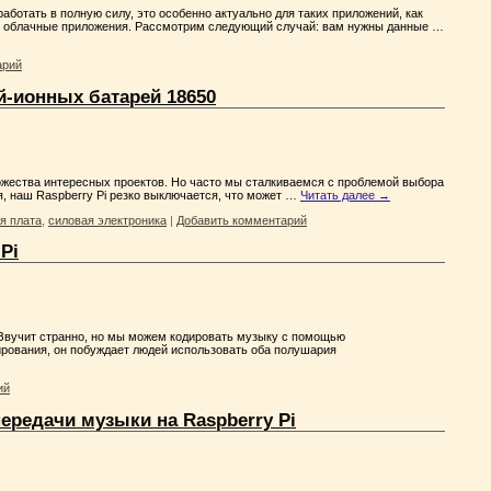
работать в полную силу, это особенно актуально для таких приложений, как
гие облачные приложения. Рассмотрим следующий случай: вам нужны данные …
арий
й-ионных батарей 18650
ножества интересных проектов. Но часто мы сталкиваемся с проблемой выбора
я, наш Raspberry Pi резко выключается, что может …
Читать далее
→
я плата
,
силовая электроника
|
Добавить комментарий
Pi
Звучит странно, но мы можем кодировать музыку с помощью
мирования, он побуждает людей использовать оба полушария
ий
ередачи музыки на Raspberry Pi