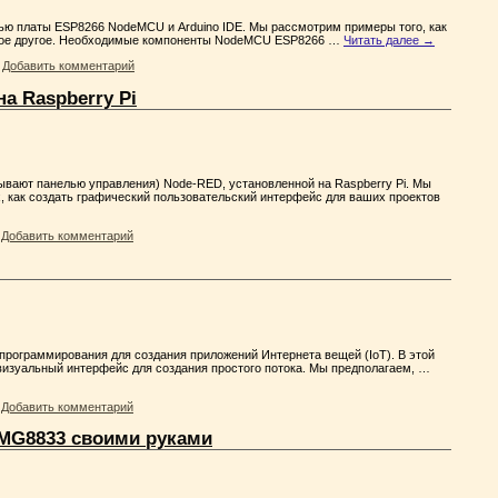
ю платы ESP8266 NodeMCU и Arduino IDE. Мы рассмотрим примеры того, как
огое другое. Необходимые компоненты NodeMCU ESP8266 …
Читать далее
→
|
Добавить комментарий
а Raspberry Pi
зывают панелью управления) Node-RED, установленной на Raspberry Pi. Мы
, как создать графический пользовательский интерфейс для ваших проектов
|
Добавить комментарий
рограммирования для создания приложений Интернета вещей (IoT). В этой
 визуальный интерфейс для создания простого потока. Мы предполагаем, …
|
Добавить комментарий
AMG8833 своими руками