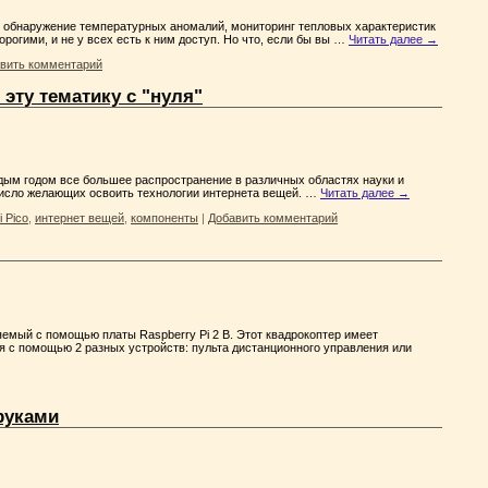
к обнаружение температурных аномалий, мониторинг тепловых характеристик
рогими, и не у всех есть к ним доступ. Но что, если бы вы …
Читать далее
→
вить комментарий
 эту тематику с "нуля"
ждым годом все большее распространение в различных областях науки и
 число желающих освоить технологии интернета вещей. …
Читать далее
→
i Pico
,
интернет вещей
,
компоненты
|
Добавить комментарий
ляемый с помощью платы Raspberry Pi 2 B. Этот квадрокоптер имеет
ся с помощью 2 разных устройств: пульта дистанционного управления или
 руками