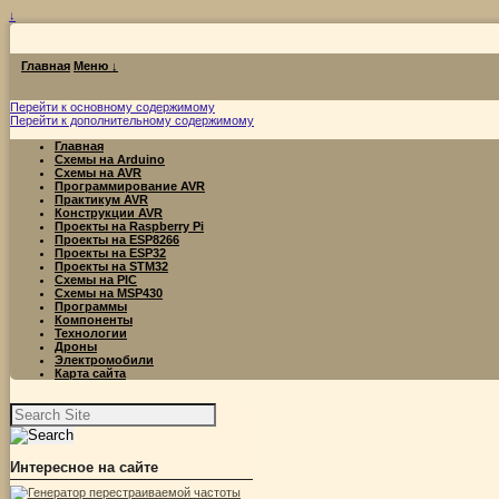
↓
Главная
Меню ↓
Перейти к основному содержимому
Перейти к дополнительному содержимому
Главная
Схемы на Arduino
Схемы на AVR
Программирование AVR
Практикум AVR
Конструкции AVR
Проекты на Raspberry Pi
Проекты на ESP8266
Проекты на ESP32
Проекты на STM32
Схемы на PIC
Схемы на MSP430
Программы
Компоненты
Технологии
Дроны
Электромобили
Карта сайта
Найти:
Интересное на сайте