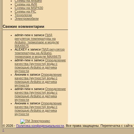
Схемы на Arduino
Схемы на AVR
Схемы на MSP430
Схемы на PIC
Технологии
Электромобили
Свежие комментарии
admin-new
к записи
ПИД
регулятор температуры на
Arduino, термопаре и модуле
MAX6675
ALEXEY
к записи
ПИД регулятор
температуры на Arduino,
термопаре и модуле MAX6675
admin-new
к записи
Определение
качества (мутности) воды с
помощью Arduino и датчика
мутности
Аноним
к записи
Определение
качества (мутности) воды с
помощью Arduino и датчика
мутности
admin-new
к записи
Определение
качества (мутности) воды с
помощью Arduino и датчика
мутности
Аноним
к записи
Определение
качества (мутности) воды с
помощью Arduino и датчика
мутности
© 2026 -
Политика конфиденциальности
. Все права защищены. Перепечатка с сайта
↑