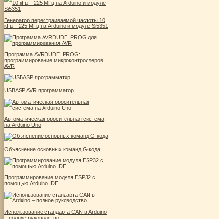
Генератор перестраиваемой частоты 10
кГц – 225 МГц на Arduino и модуле Si5351
Программа AVRDUDE_PROG:
программирование микроконтроллеров
AVR
USBASP AVR программатор
Автоматическая оросительная система
на Arduino Uno
Объяснение основных команд G-кода
Программирование модуля ESP32 с
помощью Arduino IDE
Использование стандарта CAN в Arduino
– полное руководство