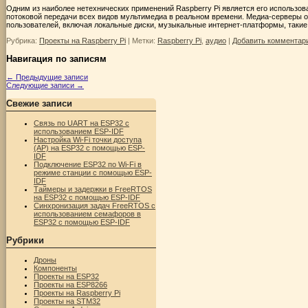
Одним из наиболее нетехнических применений Raspberry Pi является его использов
потоковой передачи всех видов мультимедиа в реальном времени. Медиа-серверы
пользователей, включая локальные диски, музыкальные интернет-платформы, таки
Рубрика:
Проекты на Raspberry Pi
|
Метки:
Raspberry Pi
,
аудио
|
Добавить комментар
Навигация по записям
←
Предыдущие записи
Следующие записи
→
Свежие записи
Связь по UART на ESP32 с
использованием ESP-IDF
Настройка Wi-Fi точки доступа
(AP) на ESP32 с помощью ESP-
IDF
Подключение ESP32 по Wi-Fi в
режиме станции с помощью ESP-
IDF
Таймеры и задержки в FreeRTOS
на ESP32 с помощью ESP-IDF
Синхронизация задач FreeRTOS с
использованием семафоров в
ESP32 с помощью ESP-IDF
Рубрики
Дроны
Компоненты
Проекты на ESP32
Проекты на ESP8266
Проекты на Raspberry Pi
Проекты на STM32