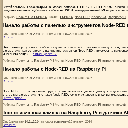
В этой статье мы рассмотрим как делать запросы HTTP GET и HTTP POST с помощь
получать значения, публиковать объекты JSON, закодированные URL-адреса и мн
Рубрика:
Проекты на ESP8266
|
Метки:
ESP8266
,
Node-RED
,
NodeMCU
,
Raspberry Pi
Начало работы с панелью инструментов Node-RED н
Опубликовано
22.01.2025
автором
admin-new
22 января, 2025
Ответить
Эта статья представляет собой введение в панель инструментов (иногда ее еще на
рассмотрим, как установить панель инструментов Node-RED и покажем на примерах
Интернета вещей …
Читать далее
→
Рубрика:
Проекты на Raspberry Pi
|
Метки:
Node-RED
,
Raspberry Pi
,
интернет вещей
Начало работы с Node-RED на Raspberry Pi
Опубликовано
22.01.2025
автором
admin-new
22 января, 2025
Ответить
Node-RED — это мощный инструмент с открытым исходным кодом для визуального п
статье мы рассмотрим, что такое Node-RED, как его установить и как использовать
Читать далее
→
Рубрика:
Проекты на Raspberry Pi
|
Метки:
Node-RED
,
Raspberry Pi
,
интернет вещей
Тепловизионная камера на Raspberry Pi и датчике 
Опубликовано
10.11.2024
автором
admin-new
25 января, 2026
Ответить