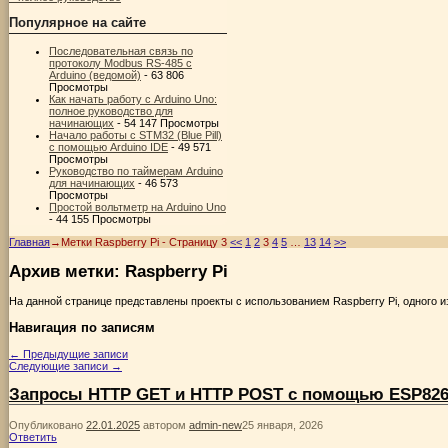
Популярное на сайте
Последовательная связь по
протоколу Modbus RS-485 с
Arduino (ведомой)
- 63 806
Просмотры
Как начать работу с Arduino Uno:
полное руководство для
начинающих
- 54 147 Просмотры
Начало работы с STM32 (Blue Pill)
с помощью Arduino IDE
- 49 571
Просмотры
Руководство по таймерам Arduino
для начинающих
- 46 573
Просмотры
Простой вольтметр на Arduino Uno
- 44 155 Просмотры
Главная
→Метки
Raspberry Pi
- Страницу 3
<<
1
2
3
4
5
…
13
14
>>
Архив метки:
Raspberry Pi
На данной странице представлены проекты с использованием Raspberry Pi, одного
Навигация по записям
←
Предыдущие записи
Следующие записи
→
Запросы HTTP GET и HTTP POST с помощью ESP826
Опубликовано
22.01.2025
автором
admin-new
25 января, 2026
Ответить