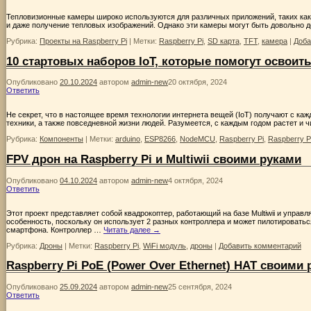
Тепловизионные камеры широко используются для различных приложений, таких ка
и даже получение тепловых изображений. Однако эти камеры могут быть довольно до
Рубрика:
Проекты на Raspberry Pi
|
Метки:
Raspberry Pi
,
SD карта
,
TFT
,
камера
|
Доба
10 стартовых наборов IoT, которые помогут освоить
Опубликовано
20.10.2024
автором
admin-new
20 октября, 2024
Ответить
Не секрет, что в настоящее время технологии интернета вещей (IoT) получают с ка
техники, а также повседневной жизни людей. Разумеется, с каждым годом растет и
Рубрика:
Компоненты
|
Метки:
arduino
,
ESP8266
,
NodeMCU
,
Raspberry Pi
,
Raspberry P
FPV дрон на Raspberry Pi и Multiwii своими руками
Опубликовано
04.10.2024
автором
admin-new
4 октября, 2024
Ответить
Этот проект представляет собой квадрокоптер, работающий на базе Multiwii и управ
особенность, поскольку он использует 2 разных контроллера и может пилотировать
смартфона. Контроллер …
Читать далее
→
Рубрика:
Дроны
|
Метки:
Raspberry Pi
,
WiFi модуль
,
дроны
|
Добавить комментарий
Raspberry Pi PoE (Power Over Ethernet) HAT своими
Опубликовано
25.09.2024
автором
admin-new
25 сентября, 2024
Ответить