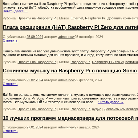
Для работы систем на базе Raspberry Pi требуется подключение к Интернету, чтобы 
интернет вещей (IoT), обработка изображений, дистанционное зондирование и дру
Читать далее
→
Рубрика:
Проекты на Raspberry Pi
|
Метки:
Ethernet
,
Raspberry Pi
|
Добавить коммент
Плата расширения (HAT) Raspberry Pi Zero для лити
Опубликовано
25.09.2024
автором
admin-new
25 сентября, 2024
Ответить
Наверняка многие из вас уже давно используют плату Raspberry Pi для создания м
лучшего источника питания для наших проектов, и иногда, когда питание отключаетс
Рубрика:
Проекты на Raspberry Pi
|
Метки:
Raspberry Pi
,
Raspberry Pi Zero W
,
печатна
Сочиняем музыку на Raspberry Pi с помощью Sonic 
Опубликовано
22.02.2024
автором
admin-new
22 февраля, 2024
Ответить
Да! Вы не ослышались, мы можем сочинять музыку с помощью программирования. 
приложения Sonic Pi. Sonic Pi — отличный пример сочетания творчества и програм
мозга. Это музыкальный синтезатор и секвенсор на базе …
Читать далее
→
Рубрика:
Проекты на Raspberry Pi
|
Метки:
Raspberry Pi
,
аудио
|
Добавить комментар
10 лучших программ медиасервера для потоковой п
Опубликовано
27.01.2024
автором
admin-new
27 января, 2024
Ответить